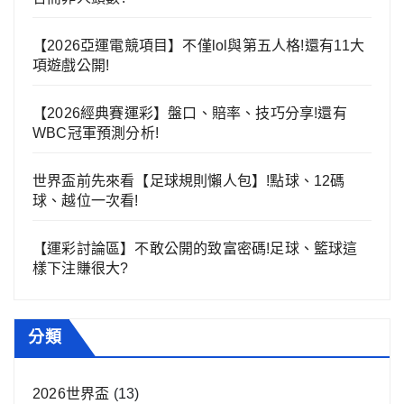
【2026亞運電競項目】不僅lol與第五人格!還有11大
項遊戲公開!
【2026經典賽運彩】盤口、賠率、技巧分享!還有
WBC冠軍預測分析!
世界盃前先來看【足球規則懶人包】!點球、12碼
球、越位一次看!
【運彩討論區】不敢公開的致富密碼!足球、籃球這
樣下注賺很大?
分類
2026世界盃
(13)