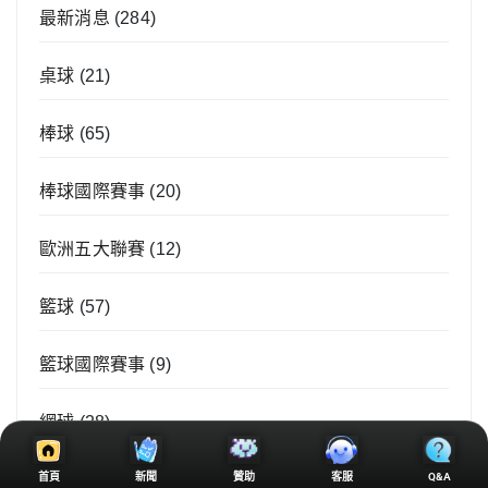
最新消息
(284)
桌球
(21)
棒球
(65)
棒球國際賽事
(20)
歐洲五大聯賽
(12)
籃球
(57)
籃球國際賽事
(9)
網球
(28)
首頁
新聞
贊助
客服
Q&A
羽球
(34)