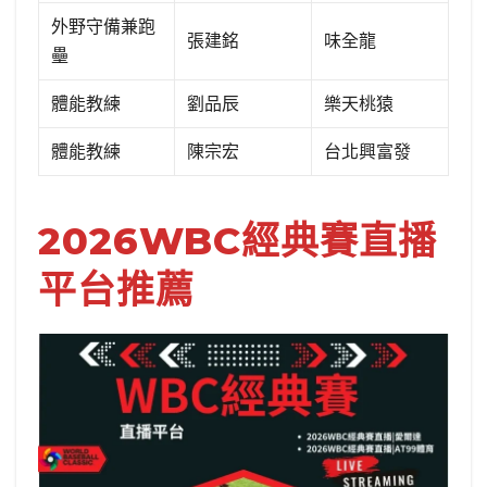
外野守備兼跑
張建銘
味全龍
壘
體能教練
劉品辰
樂天桃猿
體能教練
陳宗宏
台北興富發
2026WBC經典賽直播
平台推薦