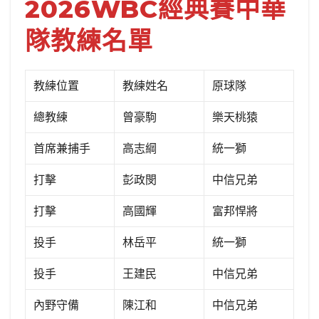
2026WBC經典賽中華
隊教練名單
教練位置
教練姓名
原球隊
總教練
曾豪駒
樂天桃猿
首席兼捕手
高志綱
統一獅
打擊
彭政閔
中信兄弟
打擊
高國輝
富邦悍將
投手
林岳平
統一獅
投手
王建民
中信兄弟
內野守備
陳江和
中信兄弟