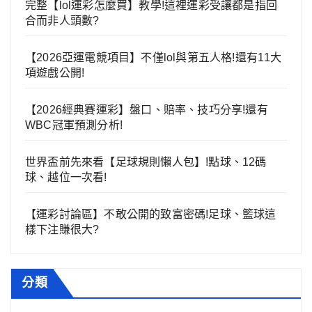
完整【lol運彩怎麼買】教學!這裡運彩受讓都是指回
合而非人頭數?
【2026亞運電競項目】不僅lol與第五人格!還有11大
項遊戲公開!
【2026經典賽運彩】盤口、賠率、技巧分享!還有
WBC冠軍預測分析!
世界盃前先來看【足球規則懶人包】!點球、12碼
球、越位一次看!
【運彩討論區】不敢公開的致富密碼!足球、籃球這
樣下注賺很大?
分類