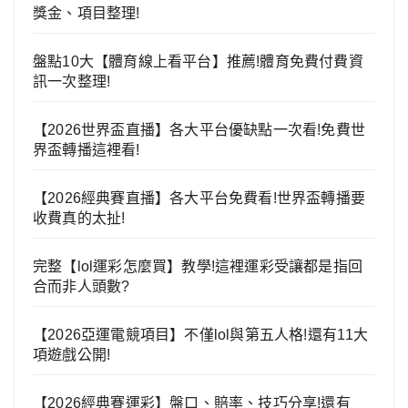
獎金、項目整理!
盤點10大【體育線上看平台】推薦!體育免費付費資
訊一次整理!
【2026世界盃直播】各大平台優缺點一次看!免費世
界盃轉播這裡看!
【2026經典賽直播】各大平台免費看!世界盃轉播要
收費真的太扯!
完整【lol運彩怎麼買】教學!這裡運彩受讓都是指回
合而非人頭數?
【2026亞運電競項目】不僅lol與第五人格!還有11大
項遊戲公開!
【2026經典賽運彩】盤口、賠率、技巧分享!還有