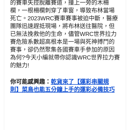
的賽車失控脫離賽道，撞上一旁的木柵
欄，一根柵欄刺穿了車窗，導致布林當場
死亡。2023WRC賽車賽事被迫中斷，醫療
團隊迅速趕抵現場，將布林送往醫院，但
已無法挽救他的生命，儘管WRC世界拉力
賽危險系數超高根本是一場與死神搏鬥的
賽事，卻仍然聚集各國賽車手參加的原因
為何?今天小編就帶你認識WRC世界拉力賽
的魅力!
你可能感興趣：
乾貨來了【運彩串關規
則】菜鳥也能五分鐘上手的運彩必備技巧