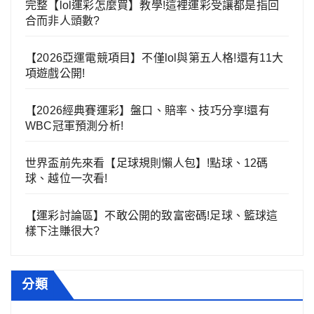
完整【lol運彩怎麼買】教學!這裡運彩受讓都是指回
合而非人頭數?
【2026亞運電競項目】不僅lol與第五人格!還有11大
項遊戲公開!
【2026經典賽運彩】盤口、賠率、技巧分享!還有
WBC冠軍預測分析!
世界盃前先來看【足球規則懶人包】!點球、12碼
球、越位一次看!
【運彩討論區】不敢公開的致富密碼!足球、籃球這
樣下注賺很大?
分類