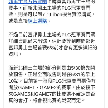
邦勇士官方售票網
上購買富邦勇士主場的
賽事，而新北國王主場的PLG冠軍賽門
票，則是可以到7-11 ibon機台實際購買，
或是直接
線上選購
。
不過目前富邦勇士主場的PLG冠軍賽門票
詳細資訊尚未出爐，估計要等到時間鄰近
富邦勇士主場首戰6/8前才會有更多詳細的
資訊。
而新北國王主場的部分則是由5/30搶先開
放預售，正是全面啟售則是在5/31的早上
10點，目前第一階段PLG冠軍賽門票僅有
開放GAME1、GAME2的賽事，由於接下
來GAME5和GAME7的比賽還不確定是否
真的會打，將會視比賽的戰況而定。