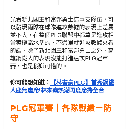
光看新北國王和富邦勇士這兩支隊伍，可
以發現兩隊在球隊進攻數據的表現上差異
並不大，在整個PLG聯盟中都算是進攻相
當積極高水準的，不過單就進攻數據來看
的話，除了新北國王和富邦勇士之外，高
雄鋼鐵人的表現沒能打進這次PLG冠軍
賽，也是稍嫌可惜的。
你可能想知道：
【林書豪PLG】首秀鋼鐵
人座無虛席!林來瘋熱潮再度席捲全台
PLG冠軍賽｜各隊戰績－防
守