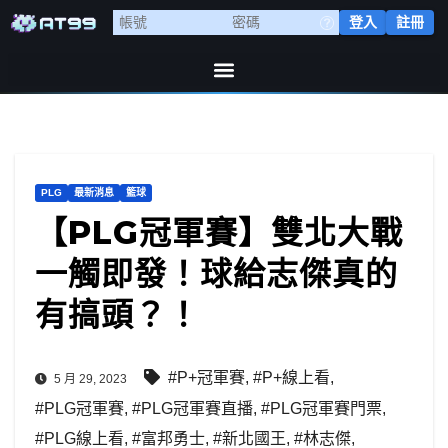
登入
註冊
PLG
最新消息
籃球
【PLG冠軍賽】雙北大戰
一觸即發！球給志傑真的
有搞頭？！
#P+冠軍賽
,
#P+線上看
,
5 月 29, 2023
#PLG冠軍賽
,
#PLG冠軍賽直播
,
#PLG冠軍賽門票
,
#PLG線上看
,
#富邦勇士
,
#新北國王
,
#林志傑
,