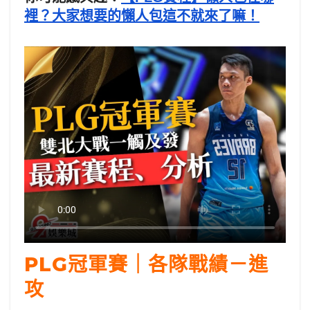
裡？大家想要的懶人包這不就來了嘛！
PLG冠軍賽｜各隊戰績－進
攻