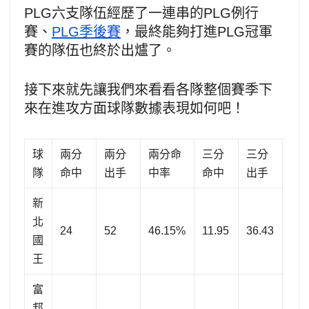
PLG六支隊伍經歷了一連串的PLG例行
賽、
PLG季後賽
，最終能夠打進PLG冠軍
賽的隊伍也終於出爐了。
接下來就先讓我們來看看各隊整個賽季下
來在進攻方面球隊數據表現如何吧！
球
兩分
兩分
兩分命
三分
三分
三
隊
命中
出手
中率
命中
出手
中
新
北
24
52
46.15%
11.95
36.43
32
國
王
富
邦