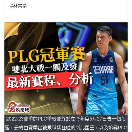
#林書豪
2022-23賽季的PLG季後賽終於在今年度5月27日告一個段
落，最終由賽季出被眾球迷狂噓的新北國王，以及追尋PLG