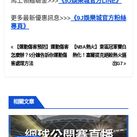
馬上領體驗金>>>
《9J娛樂城官方LINE》
更多最新優惠訊息>>>
《9J娛樂城官方粉絲
專頁》
【運動傷害預防】運動傷害
【NBA熱火】東區冠軍賽白
怎麼辦？5分鐘告訴你運動傷
熱化！塞爾提克絕殺熱火逼
害處理方法
出G7
相關文章