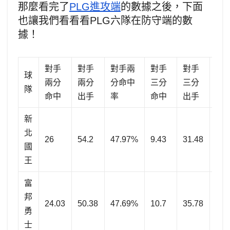
那麼看完了
PLG進攻端
的數據之後，下面
也讓我們看看看PLG六隊在防守端的數
據！
對手
對手
對手兩
對手
對手
對
球
兩分
兩分
分命中
三分
三分
分
隊
命中
出手
率
命中
出手
率
新
北
26
54.2
47.97%
9.43
31.48
29.
國
王
富
邦
24.03
50.38
47.69%
10.7
35.78
29.
勇
士