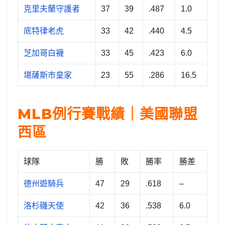
克里夫蘭守護者
37
39
.487
1.0
底特律老虎
33
42
.440
4.5
芝加哥白襪
33
45
.423
6.0
堪薩斯市皇家
23
55
.286
16.5
MLB例行賽戰績｜美國聯盟
西區
球隊
勝
敗
勝率
勝差
德州遊騎兵
47
29
.618
–
洛杉磯天使
42
36
.538
6.0