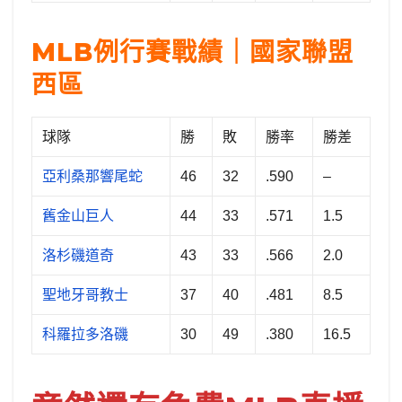
MLB例行賽戰績｜國家聯盟
西區
球隊
勝
敗
勝率
勝差
亞利桑那響尾蛇
46
32
.590
–
舊金山巨人
44
33
.571
1.5
洛杉磯道奇
43
33
.566
2.0
聖地牙哥教士
37
40
.481
8.5
科羅拉多洛磯
30
49
.380
16.5