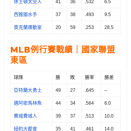
休士頓太空人
41
36
.532
6.5
西雅圖水手
37
38
.493
9.5
奧克蘭運動家
20
59
.253
28.5
MLB例行賽戰績｜國家聯盟
東區
球隊
勝
敗
勝率
勝差
亞特蘭大勇士
49
27
.645
–
邁阿密馬林魚
44
34
.564
6.0
費城費城人
39
37
.513
10.0
紐約大都會
35
41
.461
14.0