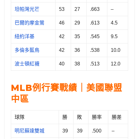
坦帕灣光芒
53
27
.663
–
巴爾的摩金鶯
46
29
.613
4.5
紐約洋基
42
35
.545
9.5
多倫多藍鳥
42
36
.538
10.0
波士頓紅襪
40
38
.513
12.0
MLB例行賽戰績｜美國聯盟
中區
球隊
勝
敗
勝率
勝差
明尼蘇達雙城
39
39
.500
–