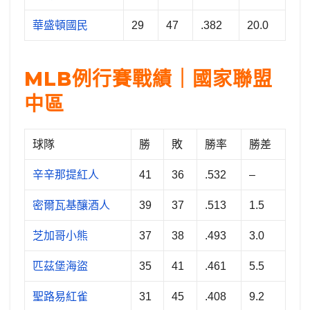
華盛頓國民
29
47
.382
20.0
MLB例行賽戰績｜國家聯盟
中區
球隊
勝
敗
勝率
勝差
辛辛那提紅人
41
36
.532
–
密爾瓦基釀酒人
39
37
.513
1.5
芝加哥小熊
37
38
.493
3.0
匹茲堡海盜
35
41
.461
5.5
聖路易紅雀
31
45
.408
9.2