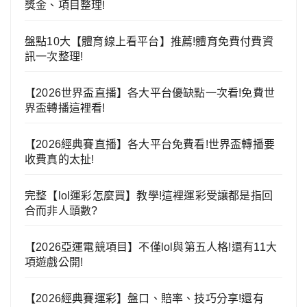
獎金、項目整理!
盤點10大【體育線上看平台】推薦!體育免費付費資
訊一次整理!
【2026世界盃直播】各大平台優缺點一次看!免費世
界盃轉播這裡看!
【2026經典賽直播】各大平台免費看!世界盃轉播要
收費真的太扯!
完整【lol運彩怎麼買】教學!這裡運彩受讓都是指回
合而非人頭數?
【2026亞運電競項目】不僅lol與第五人格!還有11大
項遊戲公開!
【2026經典賽運彩】盤口、賠率、技巧分享!還有