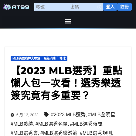
登入
註冊
MLB美國職棒大聯盟
最新消息
棒球
【2023 MLB選秀】重點
懶人包一次看！選秀樂透
簽究竟有多重要？
#2023 MLB選秀
,
#MLB全明星
,
6 月 12, 2023
#MLB戰績
,
#MLB選秀名單
,
#MLB選秀時間
,
#MLB選秀會
,
#MLB選秀樂透籤
,
#MLB選秀規則
,