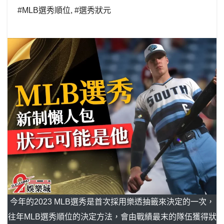
#MLB選秀順位
,
#選秀狀元
今年的2023 MLB選秀是首次採用樂透抽籤來決定的一次，
往年MLB選秀順位的決定方法，會由戰績最末的隊伍獲得狀