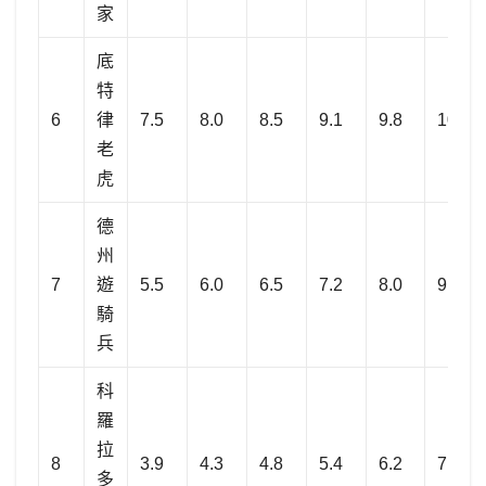
家
底
特
6
律
7.5
8.0
8.5
9.1
9.8
10.4
老
虎
德
州
7
遊
5.5
6.0
6.5
7.2
8.0
9.1
騎
兵
科
羅
拉
8
3.9
4.3
4.8
5.4
6.2
7.3
多