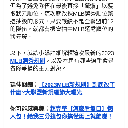
但為了避免隊伍在最後直接「擺爛」以獲
取狀元順位，這次就改採MLB選秀順位樂
透抽籤的形式，只要戰績不是全聯盟前12
的隊伍，就都有機會抽中MLB選秀順位的
狀元籤。
以下，就讓小編詳細解釋這次最新的2023
MLB選秀規則
，以及本屆有哪些選手會是
各隊爭搶的主力對象。
延伸閱讀：
【2023MLB新規則】到底改了
什麼?大聯盟新規細節大曝光!
你可能感興趣：
超完整【怎麼看盤口】懶
人包！給我三分鐘包你搞懂馬上就能賺！