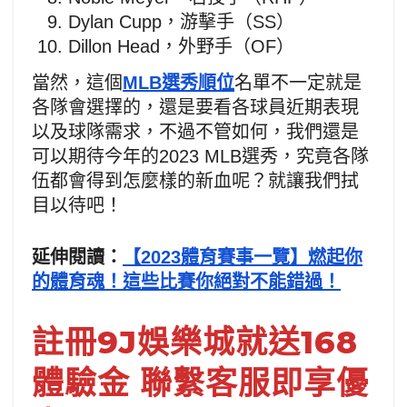
Dylan Cupp，游擊手（SS）
Dillon Head，外野手（OF）
當然，這個
MLB選秀順位
名單不一定就是
各隊會選擇的，還是要看各球員近期表現
以及球隊需求，不過不管如何，我們還是
可以期待今年的2023 MLB選秀，究竟各隊
伍都會得到怎麼樣的新血呢？就讓我們拭
目以待吧！
延伸閱讀：
【2023體育賽事一覽】燃起你
的體育魂！這些比賽你絕對不能錯過！
註冊9J娛樂城就送168
體驗金 聯繫客服即享優