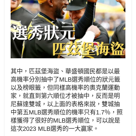
其中，匹茲堡海盜、華盛頓國民都是以最
高機率分別抽中了MLB選秀順位的狀元籤
以及榜眼籤，但同樣高機率的奧克蘭運動
家，就直到第六順位才被抽中，反而是明
尼蘇達雙城，以上面的表格來說，雙城抽
中第五MLB選秀順位的機率只有1.7％，照
樣獲得了很好的MLB選秀順位，可以說是
這次2023 MLB選秀的一大贏家。