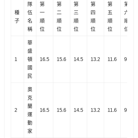
隊
第
第
第
第
第
第
種
伍
一
二
三
四
五
六
子
名
順
順
順
順
順
順
稱
位
位
位
位
位
位
華
盛
1
頓
16.5
15.6
14.5
13.2
11.6
9.7
國
民
奧
克
蘭
2
16.5
15.6
14.5
13.2
11.6
9.7
運
動
家