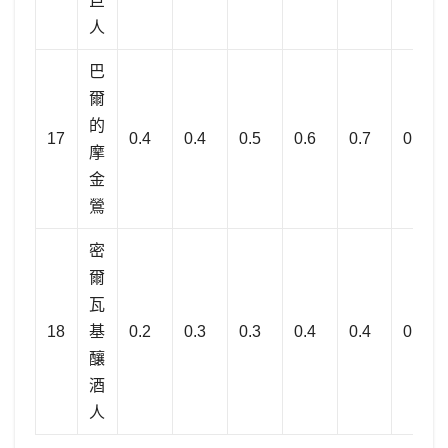
巨
人
巴
爾
的
17
0.4
0.4
0.5
0.6
0.7
0.8
摩
金
鶯
密
爾
瓦
18
基
0.2
0.3
0.3
0.4
0.4
0.5
釀
酒
人