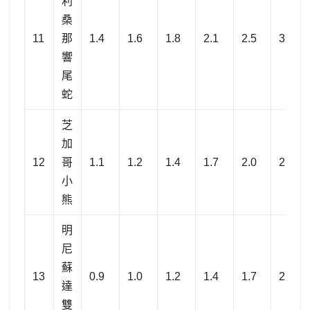
利
桑
11
那
1.4
1.6
1.8
2.1
2.5
3.1
響
尾
蛇
芝
加
12
哥
1.1
1.2
1.4
1.7
2.0
2.5
小
熊
明
尼
蘇
13
0.9
1.0
1.2
1.4
1.7
2.0
達
雙