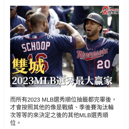
而所有2023 MLB選秀順位抽籤都完畢後，
才會按照其他的像是戰績、季後賽淘汰輪
次等等的來決定之後的其他MLB選秀順
位。