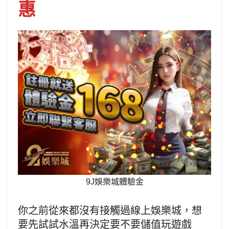
惠
9J娛樂城體驗金
你之前從來都沒有接觸過線上娛樂城，想
要先試試水溫再決定要不要儲值玩遊戲