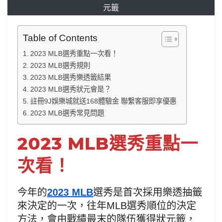
元籤
Table of Contents
2023 MLB選秀重點一次看！
2023 MLB選秀規則
2023 MLB選秀樂透籤結果
2023 MLB選秀狀元會是？
註冊9J娛樂城就送168體驗金 聯繫客服即享優惠
2023 MLB選秀常見問題
2023 MLB選秀重點一
次看！
今年的
2023 MLB
選秀是首次採用樂透抽籤
來決定的一次，往年MLB選秀順位的決定
方法，會由戰績最末的隊伍獲得狀元籤，