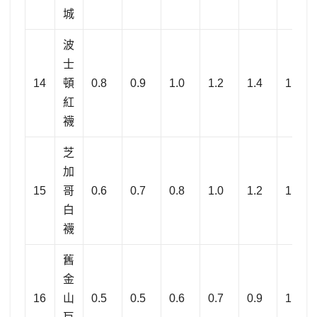
城
波
士
14
頓
0.8
0.9
1.0
1.2
1.4
1.7
紅
襪
芝
加
15
哥
0.6
0.7
0.8
1.0
1.2
1.4
白
襪
舊
金
16
山
0.5
0.5
0.6
0.7
0.9
1.1