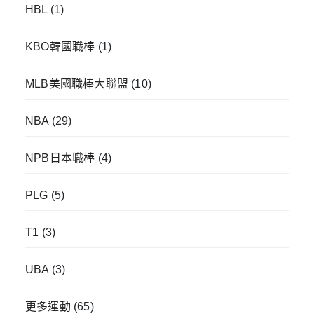
HBL
(1)
KBO韓國職棒
(1)
MLB美國職棒大聯盟
(10)
NBA
(29)
NPB日本職棒
(4)
PLG
(5)
T1
(3)
UBA
(3)
更多運動
(65)