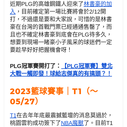
近期PLG的高雄鋼鐵人迎來了
林書豪的加
入
，目前確定第一場比賽將會於2/12開
打，不過還是要和大家說，可惜的是林書
豪在台灣的首戰門票已經通通售罄了，而
且也不確定林書豪到底會在PLG待多久，
想要到現場一睹豪小子風采的球迷們一定
要趁早好好把握機會呀！
PLG冠軍賽開打了：
【PLG冠軍賽】雙北
大戰一觸即發！球給志傑真的有搞頭？！
2023籃球賽事｜T1（～
05/27）
T1
在去年年底最震撼籃壇的消息莫過於，
桃園雲豹成功簽下了
NBA魔獸
了。目前T1