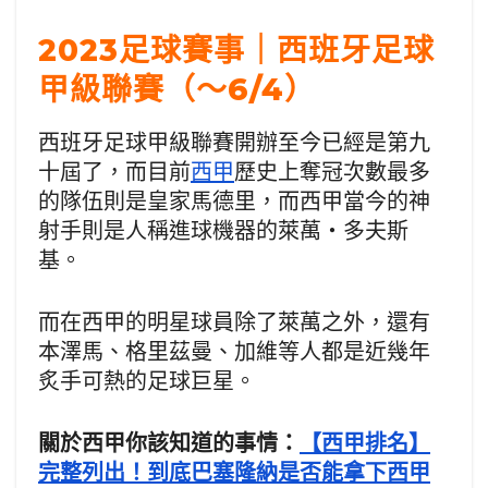
2023足球賽事｜西班牙足球
甲級聯賽（～6/4）
西班牙足球甲級聯賽開辦至今已經是第九
十屆了，而目前
西甲
歷史上奪冠次數最多
的隊伍則是皇家馬德里，而西甲當今的神
射手則是人稱進球機器的萊萬‧多夫斯
基。
而在西甲的明星球員除了萊萬之外，還有
本澤馬、格里茲曼、加維等人都是近幾年
炙手可熱的足球巨星。
關於西甲你該知道的事情：
【西甲排名】
完整列出！到底巴塞隆納是否能拿下西甲