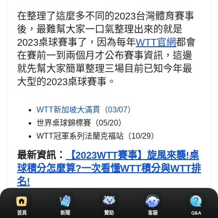
在整理了這麼多不同的2023台灣體育賽事
後，最難幫大家一口氣整理出來的就是
2023桌球賽事了，因為每年
WTT官網
都會
在賽前一到兩個月才公布賽事資訊，這邊
就先幫大家簡單整理三場目前已知今年最
大型的2023桌球賽事。
WTT新加坡大滿貫（03/07）
世界桌球錦標賽（05/20）
WTT冠軍系列法蘭克福站（10/29）
最新資訊：
【2023WTT賽事】旋風來襲!桌
球積分怎麼算?一次看懂WTT積分與WTT排
名!
2023台灣體育賽事｜
首頁
新聞
贊助
客服
Q&A