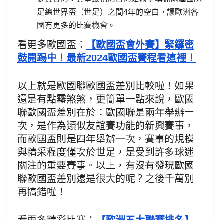
足總世界盃（世足）之間4年的空白，讓歐洲各
國有更多的比賽機會。
看更多歐國盃：
【歐國盃會外賽】緊鑼密
鼓開踢中！最新2024歐國盃賽程看這裡！
以上就是歐國聯歐國盃差別比較啦！如果
還是有點霧煞煞，更簡單一點來說，歐國
聯歐國盃差別在於：歐國聯是兩年舉辦一
次，是作為類似友誼賽功能的新興賽事，
而歐國盃則是四年舉辦一次，賽事的規模
與精采程度僅次於世足，是受到許多球迷
關注的重要賽事。以上，有沒有發現歐國
聯歐國盃差別還是很大的呢？之後千萬別
再搞錯啦！
看更多精彩比賽：
【歐洲五大聯賽排名】