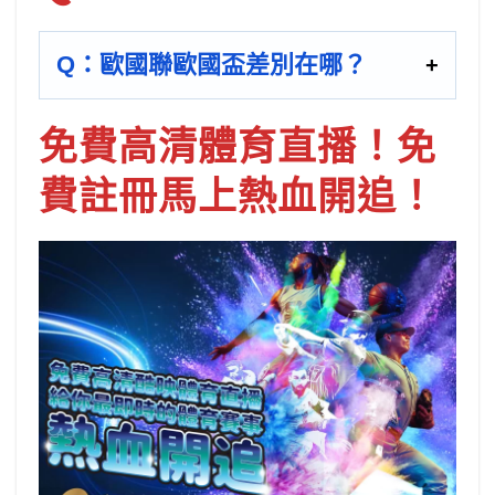
Q：歐國聯歐國盃差別在哪？
免費高清體育直播！免
費註冊馬上熱血開追！