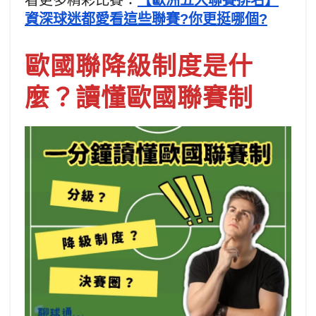
資深球迷都愛看這些聯賽?你更挺哪個?
歐國聯降級制度是什
麼？讀懂歐國聯賽制