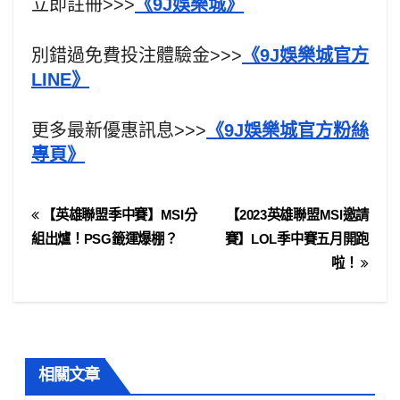
立即註冊>>>
《9J娛樂城》
別錯過免費投注體驗金>>>
《9J娛樂城官方
LINE》
更多最新優惠訊息>>>
《9J娛樂城官方粉絲
專頁》
【英雄聯盟季中賽】MSI分
【2023英雄聯盟MSI邀請
組出爐！PSG籤運爆棚？
賽】LOL季中賽五月開跑
啦！
相關文章