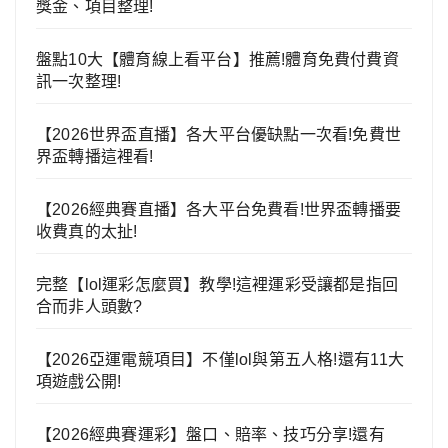
獎金、項目整理!
盤點10大【體育線上看平台】推薦!體育免費付費資
訊一次整理!
【2026世界盃直播】各大平台優缺點一次看!免費世
界盃轉播這裡看!
【2026經典賽直播】各大平台免費看!世界盃轉播要
收費真的太扯!
完整【lol運彩怎麼買】教學!這裡運彩受讓都是指回
合而非人頭數?
【2026亞運電競項目】不僅lol與第五人格!還有11大
項遊戲公開!
【2026經典賽運彩】盤口、賠率、技巧分享!還有