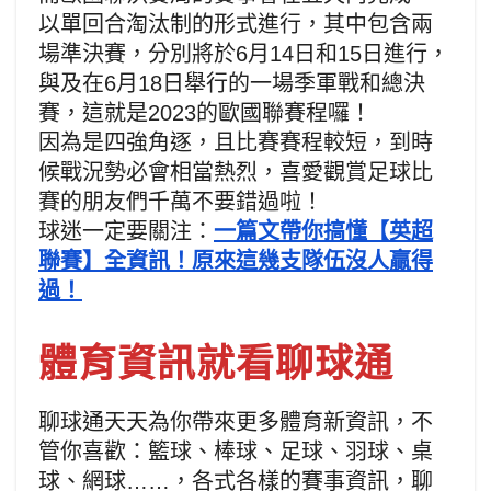
以單回合淘汰制的形式進行，其中包含兩
場準決賽，分別將於6月14日和15日進行，
與及在6月18日舉行的一場季軍戰和總決
賽，這就是2023的歐國聯賽程囉！
因為是四強角逐，且比賽賽程較短，到時
候戰況勢必會相當熱烈，喜愛觀賞足球比
賽的朋友們千萬不要錯過啦！
球迷一定要關注：
一篇文帶你搞懂【英超
聯賽】全資訊！原來這幾支隊伍沒人贏得
過！
體育資訊就看聊球通
聊球通天天為你帶來更多體育新資訊，不
管你喜歡：籃球、棒球、足球、羽球、桌
球、網球……，各式各樣的賽事資訊，聊