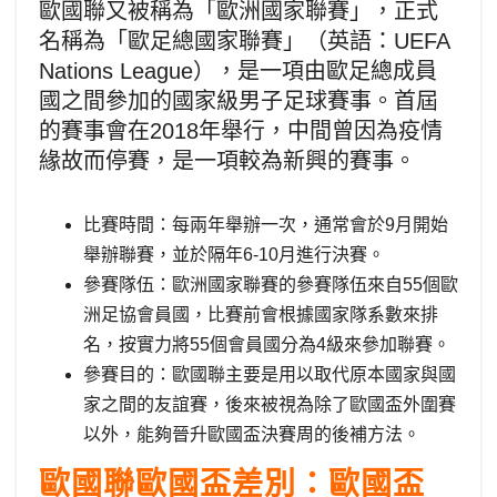
歐國聯又被稱為「歐洲國家聯賽」，正式
名稱為「歐足總國家聯賽」（英語：UEFA
Nations League），是一項由歐足總成員
國之間參加的國家級男子足球賽事。首屆
的賽事會在2018年舉行，中間曾因為疫情
緣故而停賽，是一項較為新興的賽事。
比賽時間：每兩年舉辦一次，通常會於9月開始
舉辦聯賽，並於隔年6-10月進行決賽。
參賽隊伍：歐洲國家聯賽的參賽隊伍來自55個歐
洲足協會員國，比賽前會根據國家隊系數來排
名，按實力將55個會員國分為4級來參加聯賽。
參賽目的：歐國聯主要是用以取代原本國家與國
家之間的友誼賽，後來被視為除了歐國盃外圍賽
以外，能夠晉升歐國盃決賽周的後補方法。
歐國聯歐國盃差別：歐國盃