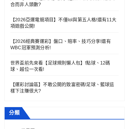
合而非人頭數?
【2026亞運電競項目】不僅lol與第五人格!還有11大
項遊戲公開!
【2026經典賽運彩】盤口、賠率、技巧分享!還有
WBC冠軍預測分析!
世界盃前先來看【足球規則懶人包】!點球、12碼
球、越位一次看!
【運彩討論區】不敢公開的致富密碼!足球、籃球這
樣下注賺很大?
分類