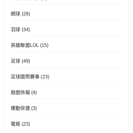
網球
(28)
羽球
(34)
英雄聯盟LOL
(15)
足球
(49)
足球國際賽事
(23)
遊戲快報
(4)
運動保健
(3)
電競
(23)