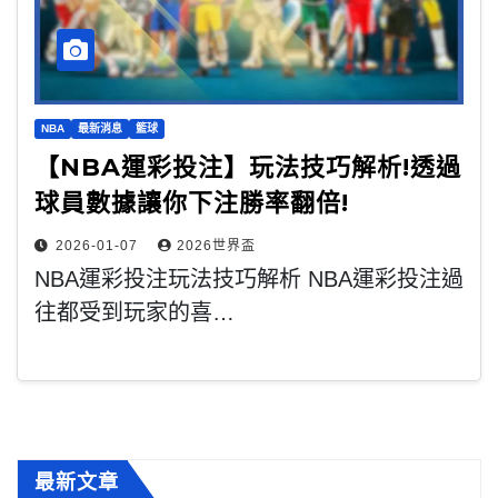
NBA
最新消息
籃球
【NBA運彩投注】玩法技巧解析!透過
球員數據讓你下注勝率翻倍!
2026-01-07
2026世界盃
NBA運彩投注玩法技巧解析 NBA運彩投注過
往都受到玩家的喜…
最新文章