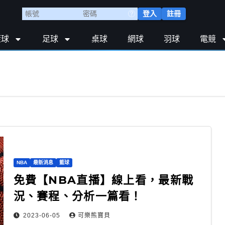
登入
註冊
籃球
足球
桌球
網球
羽球
電競
NBA
最新消息
籃球
免費【NBA直播】線上看，最新戰
況、賽程、分析一篇看！
2023-06-05
可樂熊寶貝