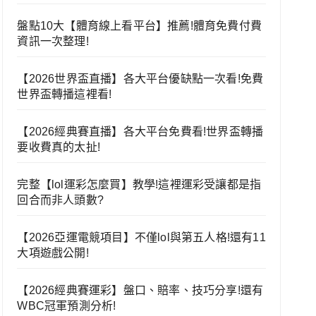
盤點10大【體育線上看平台】推薦!體育免費付費
資訊一次整理!
【2026世界盃直播】各大平台優缺點一次看!免費
世界盃轉播這裡看!
【2026經典賽直播】各大平台免費看!世界盃轉播
要收費真的太扯!
完整【lol運彩怎麼買】教學!這裡運彩受讓都是指
回合而非人頭數?
【2026亞運電競項目】不僅lol與第五人格!還有11
大項遊戲公開!
【2026經典賽運彩】盤口、賠率、技巧分享!還有
WBC冠軍預測分析!