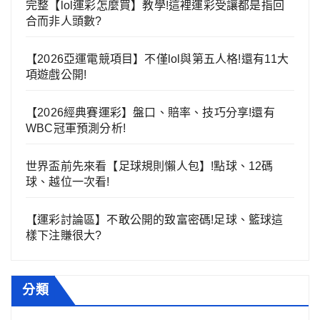
完整【lol運彩怎麼買】教學!這裡運彩受讓都是指回
合而非人頭數?
【2026亞運電競項目】不僅lol與第五人格!還有11大
項遊戲公開!
【2026經典賽運彩】盤口、賠率、技巧分享!還有
WBC冠軍預測分析!
世界盃前先來看【足球規則懶人包】!點球、12碼
球、越位一次看!
【運彩討論區】不敢公開的致富密碼!足球、籃球這
樣下注賺很大?
分類