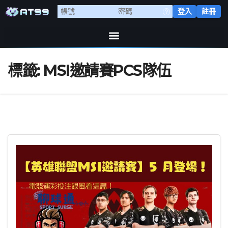
登入
註冊
標籤:
MSI邀請賽PCS隊伍