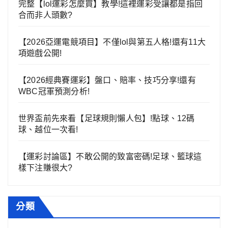
完整【lol運彩怎麼買】教學!這裡運彩受讓都是指回
合而非人頭數?
【2026亞運電競項目】不僅lol與第五人格!還有11大
項遊戲公開!
【2026經典賽運彩】盤口、賠率、技巧分享!還有
WBC冠軍預測分析!
世界盃前先來看【足球規則懶人包】!點球、12碼
球、越位一次看!
【運彩討論區】不敢公開的致富密碼!足球、籃球這
樣下注賺很大?
分類