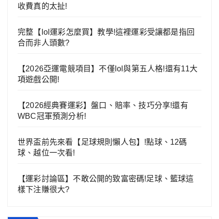
收費真的太扯!
完整【lol運彩怎麼買】教學!這裡運彩受讓都是指回
合而非人頭數?
【2026亞運電競項目】不僅lol與第五人格!還有11大
項遊戲公開!
【2026經典賽運彩】盤口、賠率、技巧分享!還有
WBC冠軍預測分析!
世界盃前先來看【足球規則懶人包】!點球、12碼
球、越位一次看!
【運彩討論區】不敢公開的致富密碼!足球、籃球這
樣下注賺很大?