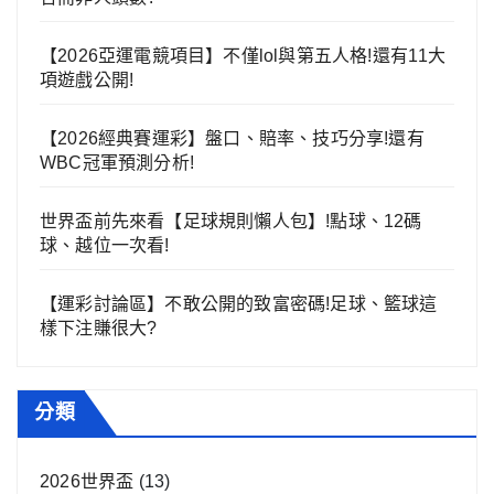
【2026亞運電競項目】不僅lol與第五人格!還有11大
項遊戲公開!
【2026經典賽運彩】盤口、賠率、技巧分享!還有
WBC冠軍預測分析!
世界盃前先來看【足球規則懶人包】!點球、12碼
球、越位一次看!
【運彩討論區】不敢公開的致富密碼!足球、籃球這
樣下注賺很大?
分類
2026世界盃
(13)