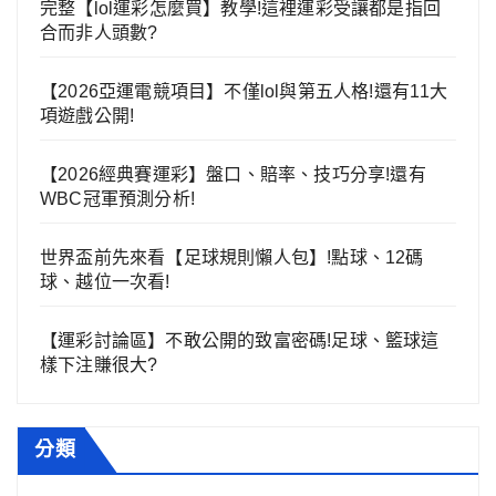
完整【lol運彩怎麼買】教學!這裡運彩受讓都是指回
合而非人頭數?
【2026亞運電競項目】不僅lol與第五人格!還有11大
項遊戲公開!
【2026經典賽運彩】盤口、賠率、技巧分享!還有
WBC冠軍預測分析!
世界盃前先來看【足球規則懶人包】!點球、12碼
球、越位一次看!
【運彩討論區】不敢公開的致富密碼!足球、籃球這
樣下注賺很大?
分類