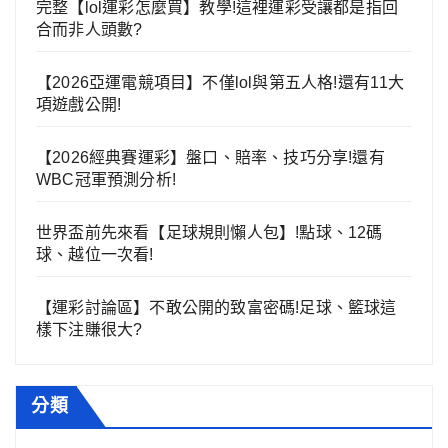
完整【lol運彩怎麼買】教學!這裡運彩受讓都是指回
合而非人頭數?
【2026亞運電競項目】不僅lol與第五人格!還有11大
項遊戲公開!
【2026經典賽運彩】盤口、賠率、技巧分享!還有
WBC冠軍預測分析!
世界盃前先來看【足球規則懶人包】!點球、12碼
球、越位一次看!
【運彩討論區】不敢公開的致富密碼!足球、籃球這
樣下注賺很大?
分類