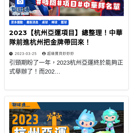
更多運動
最新消息
桌球
棒球
籃球
2023【杭州亞運項目】總整理！中華
隊前進杭州把金牌帶回來！
2023-03-25
超級寶貝妙妙妙
引頸期盼了一年，2023杭州亞運終於能夠正
式舉辦了！而202…