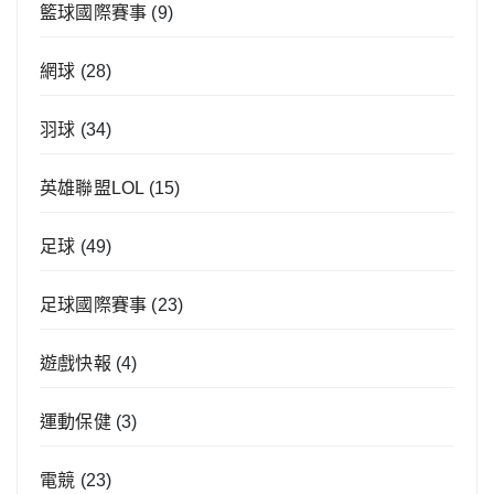
籃球國際賽事
(9)
網球
(28)
羽球
(34)
英雄聯盟LOL
(15)
足球
(49)
足球國際賽事
(23)
遊戲快報
(4)
運動保健
(3)
電競
(23)