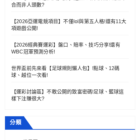
合而非人頭數?
【2026亞運電競項目】不僅lol與第五人格!還有11大
項遊戲公開!
【2026經典賽運彩】盤口、賠率、技巧分享!還有
WBC冠軍預測分析!
世界盃前先來看【足球規則懶人包】!點球、12碼
球、越位一次看!
【運彩討論區】不敢公開的致富密碼!足球、籃球這
樣下注賺很大?
分類