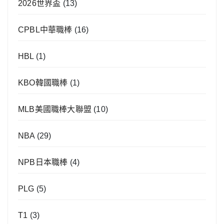
2026世界盃
(13)
CPBL中華職棒
(16)
HBL
(1)
KBO韓國職棒
(1)
MLB美國職棒大聯盟
(10)
NBA
(29)
NPB日本職棒
(4)
PLG
(5)
T1
(3)