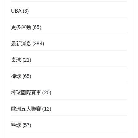
UBA
(3)
更多運動
(65)
最新消息
(284)
桌球
(21)
棒球
(65)
棒球國際賽事
(20)
歐洲五大聯賽
(12)
籃球
(57)