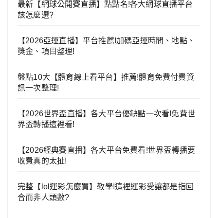
最新【網球公開賽直播】點點名!各大網球直播平台
該怎麼選?
【2026亞運直播】平台推薦!加碼亞運時間、地點、
獎金、項目整理!
盤點10大【體育線上看平台】推薦!體育免費付費資
訊一次整理!
【2026世界盃直播】各大平台優缺點一次看!免費世
界盃轉播這裡看!
【2026經典賽直播】各大平台免費看!世界盃轉播要
收費真的太扯!
完整【lol運彩怎麼買】教學!這裡運彩受讓都是指回
合而非人頭數?