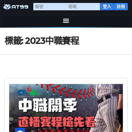
登入
註冊
標籤:
2023中職賽程