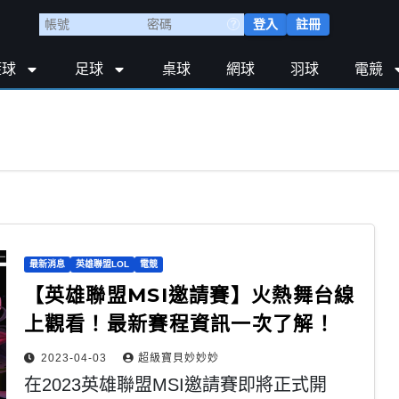
登入
註冊
籃球
足球
桌球
網球
羽球
電競
最新消息
英雄聯盟LOL
電競
【英雄聯盟MSI邀請賽】火熱舞台線
上觀看！最新賽程資訊一次了解！
2023-04-03
超級寶貝妙妙妙
在2023英雄聯盟MSI邀請賽即將正式開