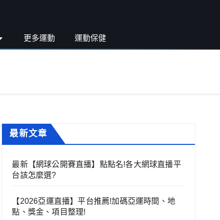
更多運動
運動保健
最新文章
最新【網球公開賽直播】點點名!各大網球直播平
台該怎麼選?
【2026亞運直播】平台推薦!加碼亞運時間、地
點、獎金、項目整理!