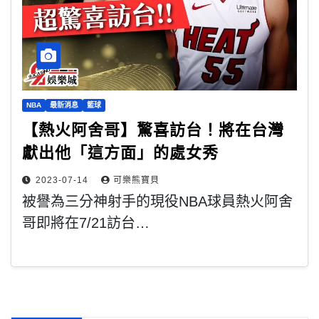
NBA
最新消息
籃球
【熱火阿舍哥】驚喜訪台！將在台灣
獻出他「這方面」的處女秀
2023-07-14
可樂熊寶貝
被譽為三分神射手的現役NBA球員熱火阿舍
哥即將在7/21訪台…