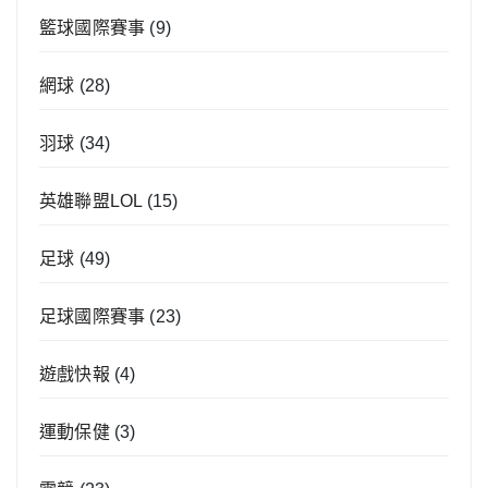
籃球國際賽事
(9)
網球
(28)
羽球
(34)
英雄聯盟LOL
(15)
足球
(49)
足球國際賽事
(23)
遊戲快報
(4)
運動保健
(3)