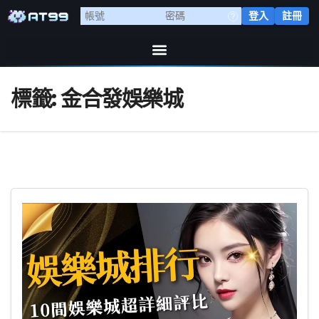
登入
註冊
標籤:
金合發娛樂城