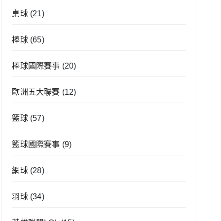
桌球
(21)
棒球
(65)
棒球國際賽事
(20)
歐洲五大聯賽
(12)
籃球
(57)
籃球國際賽事
(9)
網球
(28)
羽球
(34)