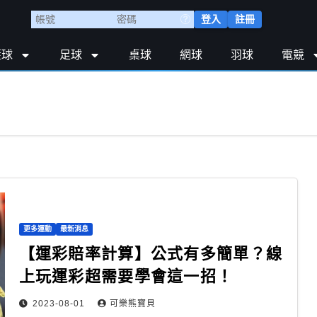
登入
註冊
籃球
足球
桌球
網球
羽球
電競
更多運動
最新消息
【運彩賠率計算】公式有多簡單？線
上玩運彩超需要學會這一招！
2023-08-01
可樂熊寶貝