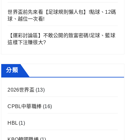
世界盃前先來看【足球規則懶人包】!點球、12碼
球、越位一次看!
【運彩討論區】不敢公開的致富密碼!足球、籃球
這樣下注賺很大?
分類
2026世界盃
(13)
CPBL中華職棒
(16)
HBL
(1)
KBO韓國職棒
(1)