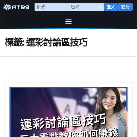
登入
註冊
標籤:
運彩討論區技巧