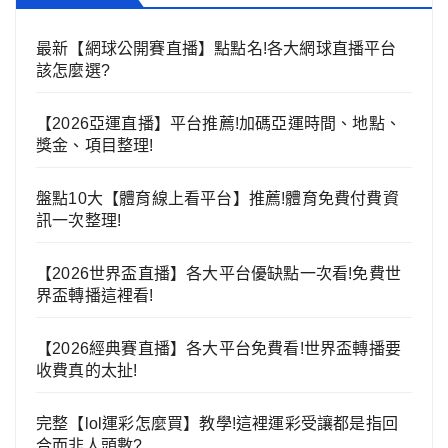
最新【網球公開賽直播】點點名!各大網球直播平台
該怎麼選?
【2026亞運直播】平台推薦!加碼亞運時間、地點、
獎金、項目整理!
盤點10大【體育線上看平台】推薦!體育免費付費資
訊一次整理!
【2026世界盃直播】各大平台優缺點一次看!免費世
界盃轉播這裡看!
【2026經典賽直播】各大平台免費看!世界盃轉播要
收費真的太扯!
完整【lol運彩怎麼買】教學!這裡運彩受讓都是指回
合而非人頭數?