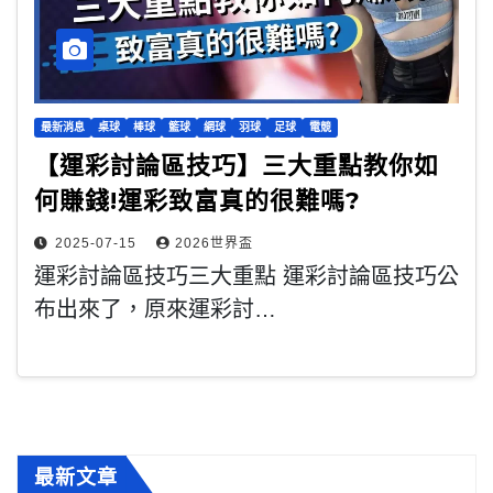
最新消息
桌球
棒球
籃球
網球
羽球
足球
電競
【運彩討論區技巧】三大重點教你如
何賺錢!運彩致富真的很難嗎?
2025-07-15
2026世界盃
運彩討論區技巧三大重點 運彩討論區技巧公
布出來了，原來運彩討…
最新文章