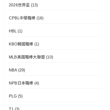
2026世界盃
(13)
CPBL中華職棒
(16)
HBL
(1)
KBO韓國職棒
(1)
MLB美國職棒大聯盟
(10)
NBA
(29)
NPB日本職棒
(4)
PLG
(5)
T1
(3)