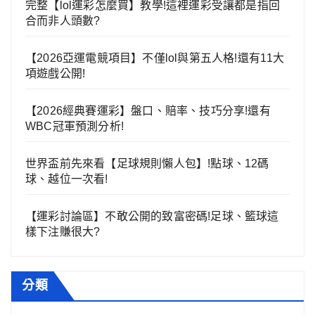
完整【lol運彩怎麼買】教學!這裡運彩受讓都是指回
合而非人頭數?
【2026亞運電競項目】不僅lol與第五人格!還有11大
項遊戲公開!
【2026經典賽運彩】盤口、賠率、技巧分享!還有
WBC冠軍預測分析!
世界盃前先來看【足球規則懶人包】!點球、12碼
球、越位一次看!
【運彩討論區】不敢公開的致富密碼!足球、籃球這
樣下注賺很大?
分類