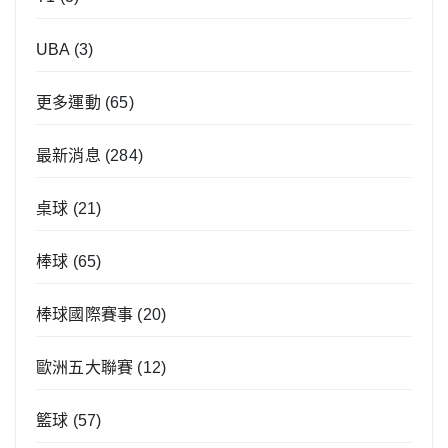
UBA
(3)
更多運動
(65)
最新消息
(284)
桌球
(21)
棒球
(65)
棒球國際賽事
(20)
歐洲五大聯賽
(12)
籃球
(57)