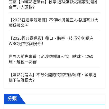
完整【lol運彩怎麼買】教學!這裡運彩受讓都是指回
合而非人頭數?
【2026亞運電競項目】不僅lol與第五人格!還有11大
項遊戲公開!
【2026經典賽運彩】盤口、賠率、技巧分享!還有
WBC冠軍預測分析!
世界盃前先來看【足球規則懶人包】!點球、12碼
球、越位一次看!
【運彩討論區】不敢公開的致富密碼!足球、籃球這
樣下注賺很大?
分類