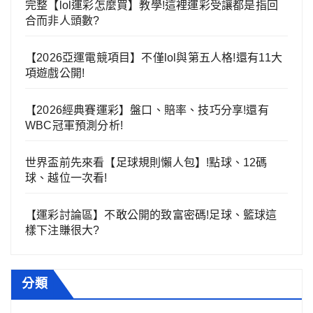
完整【lol運彩怎麼買】教學!這裡運彩受讓都是指回
合而非人頭數?
【2026亞運電競項目】不僅lol與第五人格!還有11大
項遊戲公開!
【2026經典賽運彩】盤口、賠率、技巧分享!還有
WBC冠軍預測分析!
世界盃前先來看【足球規則懶人包】!點球、12碼
球、越位一次看!
【運彩討論區】不敢公開的致富密碼!足球、籃球這
樣下注賺很大?
分類