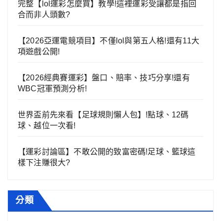
完整【lol運彩怎麼買】教學!這裡運彩受讓都是指回
合而非人頭數?
【2026亞運電競項目】不僅lol與第五人格!還有11大
項遊戲公開!
【2026經典賽運彩】盤口、賠率、技巧分享!還有
WBC冠軍預測分析!
世界盃前先來看【足球規則懶人包】!點球、12碼
球、越位一次看!
【運彩討論區】不敢公開的致富密碼!足球、籃球這
樣下注賺很大?
分類