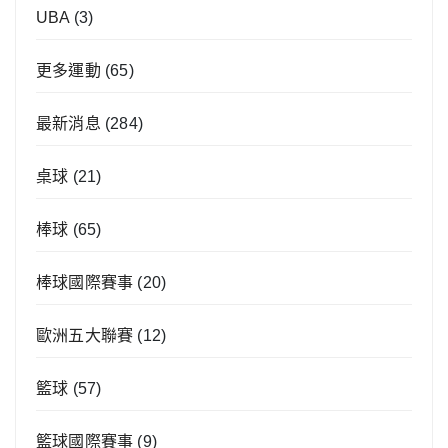
UBA
(3)
更多運動
(65)
最新消息
(284)
桌球
(21)
棒球
(65)
棒球國際賽事
(20)
歐洲五大聯賽
(12)
籃球
(57)
籃球國際賽事
(9)