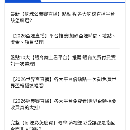
最新【網球公開賽直播】點點名!各大網球直播平台
該怎麼選?
【2026亞運直播】平台推薦!加碼亞運時間、地點、
獎金、項目整理!
盤點10大【體育線上看平台】推薦!體育免費付費資
訊一次整理!
【2026世界盃直播】各大平台優缺點一次看!免費世
界盃轉播這裡看!
【2026經典賽直播】各大平台免費看!世界盃轉播要
收費真的太扯!
完整【lol運彩怎麼買】教學!這裡運彩受讓都是指回
合而非人頭數?