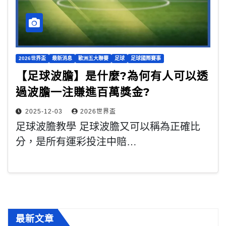
2026世界盃
最新消息
歐洲五大聯賽
足球
足球國際賽事
【足球波膽】是什麼?為何有人可以透
過波膽一注賺進百萬獎金?
2025-12-03
2026世界盃
足球波膽教學 足球波膽又可以稱為正確比
分，是所有運彩投注中賠…
最新文章