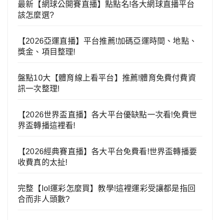
最新【網球公開賽直播】點點名!各大網球直播平台
該怎麼選?
【2026亞運直播】平台推薦!加碼亞運時間、地點、
獎金、項目整理!
盤點10大【體育線上看平台】推薦!體育免費付費資
訊一次整理!
【2026世界盃直播】各大平台優缺點一次看!免費世
界盃轉播這裡看!
【2026經典賽直播】各大平台免費看!世界盃轉播要
收費真的太扯!
完整【lol運彩怎麼買】教學!這裡運彩受讓都是指回
合而非人頭數?