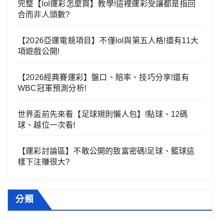
完整【lol運彩怎麼買】教學!這裡運彩受讓都是指回
合而非人頭數?
【2026亞運電競項目】不僅lol與第五人格!還有11大
項遊戲公開!
【2026經典賽運彩】盤口、賠率、技巧分享!還有
WBC冠軍預測分析!
世界盃前先來看【足球規則懶人包】!點球、12碼
球、越位一次看!
【運彩討論區】不敢公開的致富密碼!足球、籃球這
樣下注賺很大?
分類