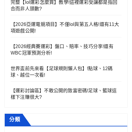
完整【lol運彩怎麼買】教學!這裡運彩受讓都是指回
合而非人頭數?
【2026亞運電競項目】不僅lol與第五人格!還有11大
項遊戲公開!
【2026經典賽運彩】盤口、賠率、技巧分享!還有
WBC冠軍預測分析!
世界盃前先來看【足球規則懶人包】!點球、12碼
球、越位一次看!
【運彩討論區】不敢公開的致富密碼!足球、籃球這
樣下注賺很大?
分類