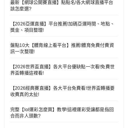
最新【網球公開賽直播】點點名!各大網球直播平台
該怎麼選?
【2026亞運直播】平台推薦!加碼亞運時間、地點、
獎金、項目整理!
盤點10大【體育線上看平台】推薦!體育免費付費資
訊一次整理!
【2026世界盃直播】各大平台優缺點一次看!免費世
界盃轉播這裡看!
【2026經典賽直播】各大平台免費看!世界盃轉播要
收費真的太扯!
完整【lol運彩怎麼買】教學!這裡運彩受讓都是指回
合而非人頭數?