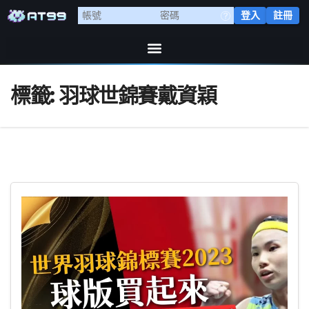
登入
註冊
標籤:
羽球世錦賽戴資穎