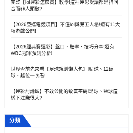
完整【lol運彩怎麼買】教學!這裡運彩受讓都是指回
合而非人頭數?
【2026亞運電競項目】不僅lol與第五人格!還有11大
項遊戲公開!
【2026經典賽運彩】盤口、賠率、技巧分享!還有
WBC冠軍預測分析!
世界盃前先來看【足球規則懶人包】!點球、12碼
球、越位一次看!
【運彩討論區】不敢公開的致富密碼!足球、籃球這
樣下注賺很大?
分類