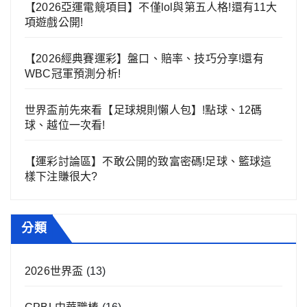
【2026亞運電競項目】不僅lol與第五人格!還有11大
項遊戲公開!
【2026經典賽運彩】盤口、賠率、技巧分享!還有
WBC冠軍預測分析!
世界盃前先來看【足球規則懶人包】!點球、12碼
球、越位一次看!
【運彩討論區】不敢公開的致富密碼!足球、籃球這
樣下注賺很大?
分類
2026世界盃
(13)