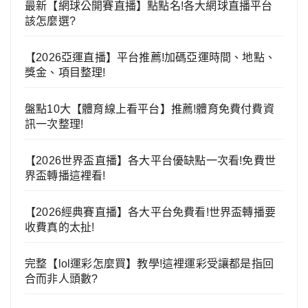
最新【網球公開賽直播】點點名!各大網球直播平台
該怎麼選?
【2026亞運直播】平台推薦!加碼亞運時間、地點、
獎金、項目整理!
盤點10大【體育線上看平台】推薦!體育免費付費資
訊一次整理!
【2026世界盃直播】各大平台優缺點一次看!免費世
界盃轉播這裡看!
【2026經典賽直播】各大平台免費看!世界盃轉播要
收費真的太扯!
完整【lol運彩怎麼買】教學!這裡運彩受讓都是指回
合而非人頭數?