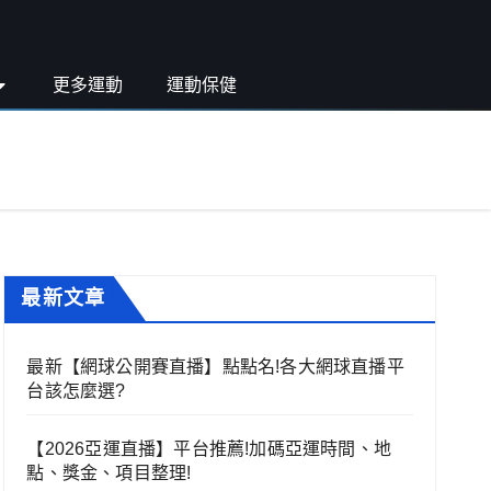
更多運動
運動保健
最新文章
最新【網球公開賽直播】點點名!各大網球直播平
台該怎麼選?
【2026亞運直播】平台推薦!加碼亞運時間、地
點、獎金、項目整理!