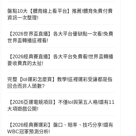
盤點10大【體育線上看平台】推薦!體育免費付費
資訊一次整理!
【2026世界盃直播】各大平台優缺點一次看!免費
世界盃轉播這裡看!
【2026經典賽直播】各大平台免費看!世界盃轉播
要收費真的太扯!
完整【lol運彩怎麼買】教學!這裡運彩受讓都是指
回合而非人頭數?
【2026亞運電競項目】不僅lol與第五人格!還有11
大項遊戲公開!
【2026經典賽運彩】盤口、賠率、技巧分享!還有
WBC冠軍預測分析!