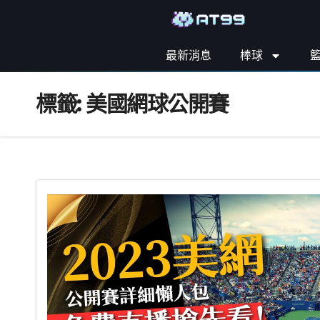
最新消息
棒球
標籤:
美國網球公開賽