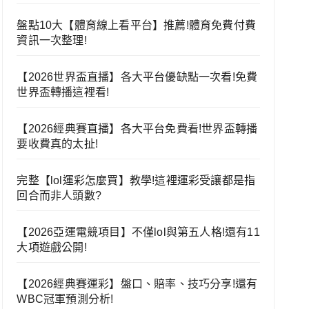
盤點10大【體育線上看平台】推薦!體育免費付費
資訊一次整理!
【2026世界盃直播】各大平台優缺點一次看!免費
世界盃轉播這裡看!
【2026經典賽直播】各大平台免費看!世界盃轉播
要收費真的太扯!
完整【lol運彩怎麼買】教學!這裡運彩受讓都是指
回合而非人頭數?
【2026亞運電競項目】不僅lol與第五人格!還有11
大項遊戲公開!
【2026經典賽運彩】盤口、賠率、技巧分享!還有
WBC冠軍預測分析!