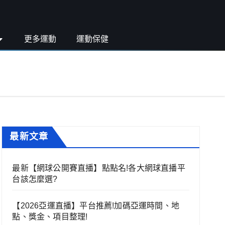
更多運動
運動保健
最新文章
最新【網球公開賽直播】點點名!各大網球直播平
台該怎麼選?
【2026亞運直播】平台推薦!加碼亞運時間、地
點、獎金、項目整理!