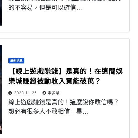
的不容易，但是可以確信…
最新消息
【線上遊戲賺錢】是真的！在這間娛
樂城賺錢被動收入竟能破萬？
2023-11-25
李多慧
線上遊戲賺錢是真的！這麼說你敢信嗎？
想必有很多人不敢相信！畢…