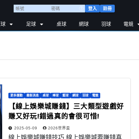
登入
註冊
籃球
足球
桌球
網球
羽球
電競
更多運動
最新消息
桌球
棒球
籃球
網球
羽球
電競
【線上娛樂城賺錢】三大類型遊戲好
賺又好玩!錯過真的會很可惜!
2025-05-09
2026世界盃
線上娛樂城賺錢技巧 線上娛樂城要賺錢真