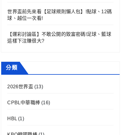
世界盃前先來看【足球規則懶人包】!點球、12碼
球、越位一次看!
【運彩討論區】不敢公開的致富密碼!足球、籃球
這樣下注賺很大?
分類
2026世界盃
(13)
CPBL中華職棒
(16)
HBL
(1)
KBO韓國職棒
(1)