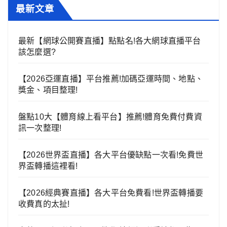
最新文章
最新【網球公開賽直播】點點名!各大網球直播平台
該怎麼選?
【2026亞運直播】平台推薦!加碼亞運時間、地點、
獎金、項目整理!
盤點10大【體育線上看平台】推薦!體育免費付費資
訊一次整理!
【2026世界盃直播】各大平台優缺點一次看!免費世
界盃轉播這裡看!
【2026經典賽直播】各大平台免費看!世界盃轉播要
收費真的太扯!