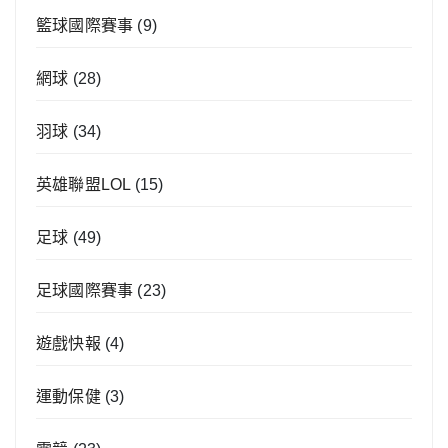
籃球國際賽事
(9)
網球
(28)
羽球
(34)
英雄聯盟LOL
(15)
足球
(49)
足球國際賽事
(23)
遊戲快報
(4)
運動保健
(3)