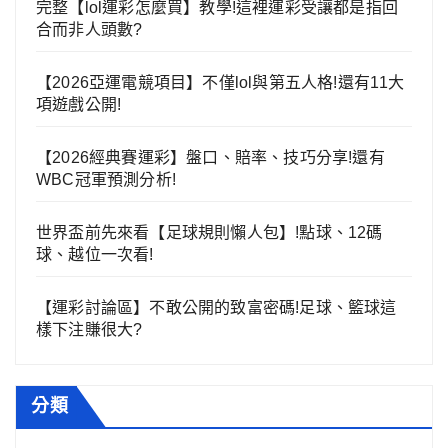
完整【lol運彩怎麼買】教學!這裡運彩受讓都是指回
合而非人頭數?
【2026亞運電競項目】不僅lol與第五人格!還有11大
項遊戲公開!
【2026經典賽運彩】盤口、賠率、技巧分享!還有
WBC冠軍預測分析!
世界盃前先來看【足球規則懶人包】!點球、12碼
球、越位一次看!
【運彩討論區】不敢公開的致富密碼!足球、籃球這
樣下注賺很大?
分類