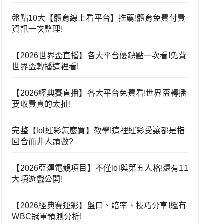
盤點10大【體育線上看平台】推薦!體育免費付費
資訊一次整理!
【2026世界盃直播】各大平台優缺點一次看!免費
世界盃轉播這裡看!
【2026經典賽直播】各大平台免費看!世界盃轉播
要收費真的太扯!
完整【lol運彩怎麼買】教學!這裡運彩受讓都是指
回合而非人頭數?
【2026亞運電競項目】不僅lol與第五人格!還有11
大項遊戲公開!
【2026經典賽運彩】盤口、賠率、技巧分享!還有
WBC冠軍預測分析!