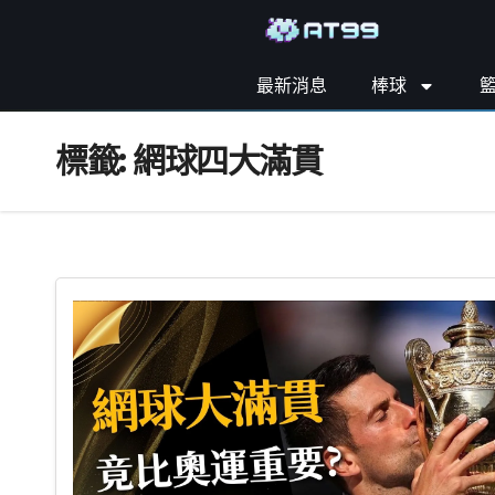
最新消息
棒球
標籤:
網球四大滿貫