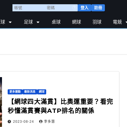
登入
註冊
籃球
足球
桌球
網球
羽球
電競
更多運動
最新消息
網球
【網球四大滿貫】比奧運重要？看完
秒懂滿貫賽與ATP排名的關係
2023-08-24
李多慧