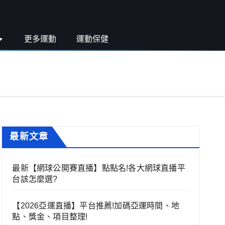
更多運動
運動保健
最新文章
最新【網球公開賽直播】點點名!各大網球直播平
台該怎麼選?
【2026亞運直播】平台推薦!加碼亞運時間、地
點、獎金、項目整理!