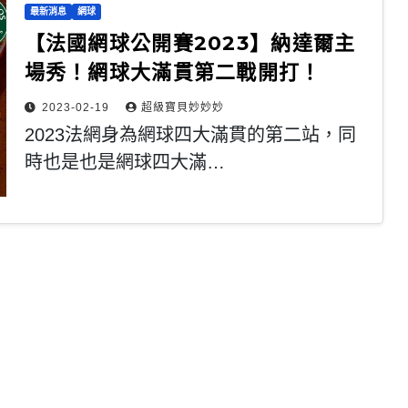
最新消息
網球
【法國網球公開賽2023】納達爾主
場秀！網球大滿貫第二戰開打！
2023-02-19
超級寶貝妙妙妙
2023法網身為網球四大滿貫的第二站，同
時也是也是網球四大滿…