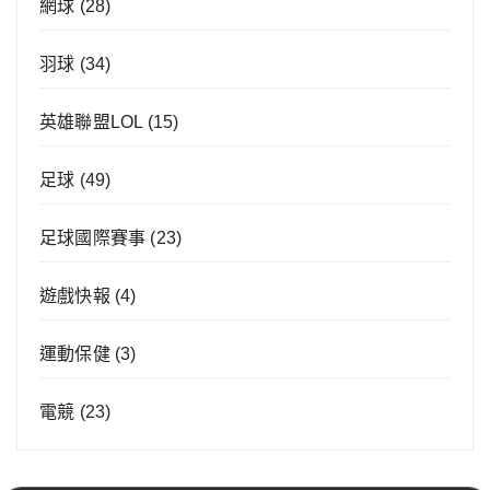
網球
(28)
羽球
(34)
英雄聯盟LOL
(15)
足球
(49)
足球國際賽事
(23)
遊戲快報
(4)
運動保健
(3)
電競
(23)