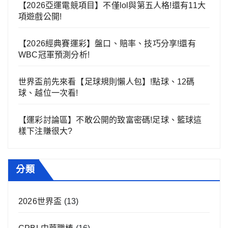
【2026亞運電競項目】不僅lol與第五人格!還有11大
項遊戲公開!
【2026經典賽運彩】盤口、賠率、技巧分享!還有
WBC冠軍預測分析!
世界盃前先來看【足球規則懶人包】!點球、12碼
球、越位一次看!
【運彩討論區】不敢公開的致富密碼!足球、籃球這
樣下注賺很大?
分類
2026世界盃
(13)