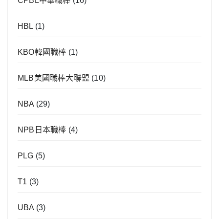
CPBL中華職棒
(16)
HBL
(1)
KBO韓國職棒
(1)
MLB美國職棒大聯盟
(10)
NBA
(29)
NPB日本職棒
(4)
PLG
(5)
T1
(3)
UBA
(3)