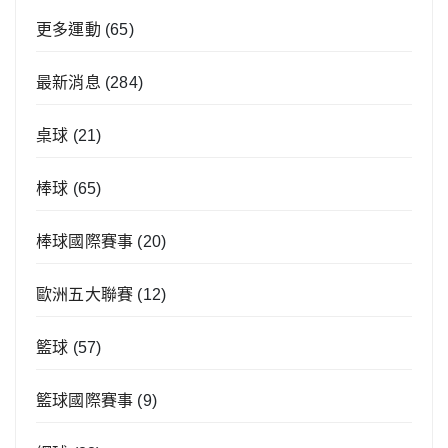
更多運動
(65)
最新消息
(284)
桌球
(21)
棒球
(65)
棒球國際賽事
(20)
歐洲五大聯賽
(12)
籃球
(57)
籃球國際賽事
(9)