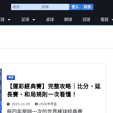
登入
註冊
籃球
足球
桌球
網球
羽球
電競
棒球
【運彩經典賽】完整攻略｜比分、延
長賽、和局規則一次看懂！
2025-11-05
2026世界盃
每四年舉辦一次的世界棒球經典賽