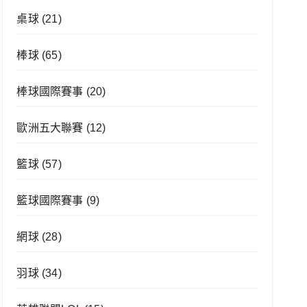
桌球
(21)
棒球
(65)
棒球國際賽事
(20)
歐洲五大聯賽
(12)
籃球
(57)
籃球國際賽事
(9)
網球
(28)
羽球
(34)