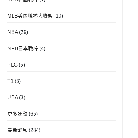
MLB美國職棒大聯盟
(10)
NBA
(29)
NPB日本職棒
(4)
PLG
(5)
T1
(3)
UBA
(3)
更多運動
(65)
最新消息
(284)