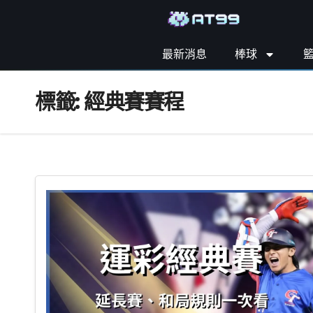
最新消息
棒球
標籤:
經典賽賽程