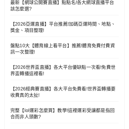
最新【網球公開賽直播】點點名!各大網球直播平台
該怎麼選?
【2026亞運直播】平台推薦!加碼亞運時間、地點、
獎金、項目整理!
盤點10大【體育線上看平台】推薦!體育免費付費資
訊一次整理!
【2026世界盃直播】各大平台優缺點一次看!免費世
界盃轉播這裡看!
【2026經典賽直播】各大平台免費看!世界盃轉播要
收費真的太扯!
完整【lol運彩怎麼買】教學!這裡運彩受讓都是指回
合而非人頭數?