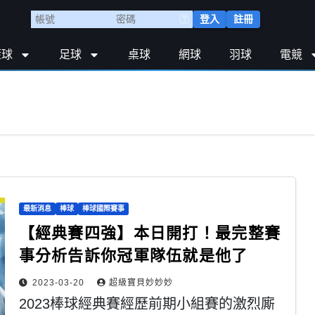
登入
註冊
籃球
足球
桌球
網球
羽球
電競
最新消息
棒球
棒球國際賽事
【經典賽四強】本日開打！最完整賽
事分析告訴你冠軍隊伍就是他了
2023-03-20
超級寶貝妙妙妙
2023棒球經典賽經歷前期小組賽的激烈廝