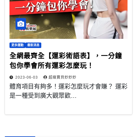
更多運動
最新消息
全網最齊全【運彩術語表】，一分鐘
包你學會所有運彩怎麼玩！
2023-06-03
超級寶貝妙妙妙
體育項目有夠多！運彩怎麼玩才會賺？ 運彩
是一種受到廣大觀眾歡…