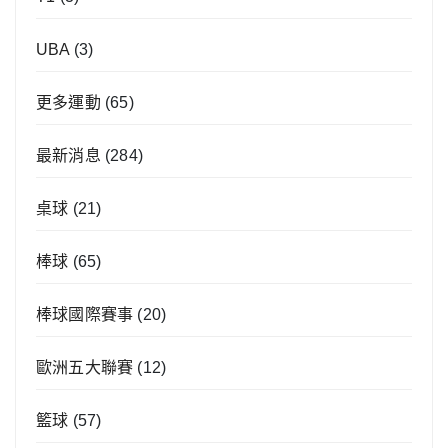
UBA
(3)
更多運動
(65)
最新消息
(284)
桌球
(21)
棒球
(65)
棒球國際賽事
(20)
歐洲五大聯賽
(12)
籃球
(57)