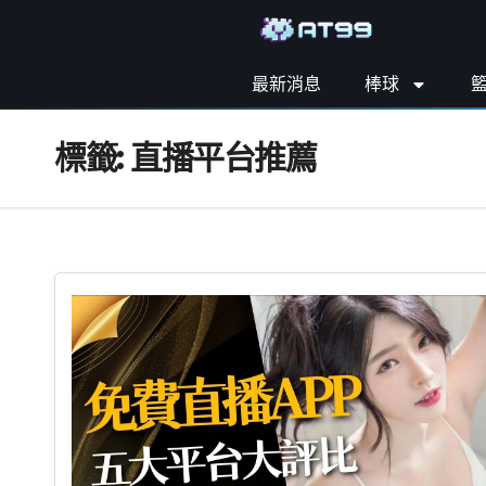
最新消息
棒球
標籤:
直播平台推薦