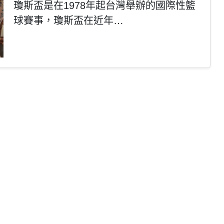
瓊斯盃是在1978年起台灣舉辦的國際性籃
球賽事，瓊斯盃在近年…