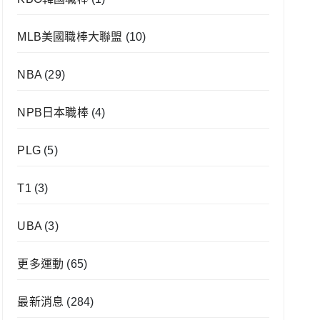
MLB美國職棒大聯盟
(10)
NBA
(29)
NPB日本職棒
(4)
PLG
(5)
T1
(3)
UBA
(3)
更多運動
(65)
最新消息
(284)