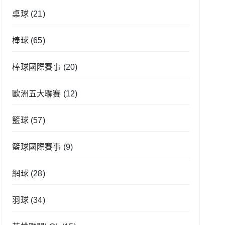
桌球
(21)
棒球
(65)
棒球國際賽事
(20)
歐洲五大聯賽
(12)
籃球
(57)
籃球國際賽事
(9)
網球
(28)
羽球
(34)